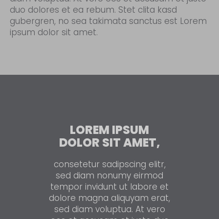
duo dolores et ea rebum. Stet clita kasd
gubergren, no sea takimata sanctus est Lorem
ipsum dolor sit amet.
LOREM IPSUM
DOLOR SIT AMET,
consetetur sadipscing elitr,
sed diam nonumy eirmod
tempor invidunt ut labore et
dolore magna aliquyam erat,
sed diam voluptua. At vero