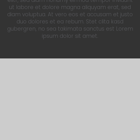
elitr, sed diam nonumy eirmod tempor invidunt
ut labore et dolore magna aliquyam erat, sed
diam voluptua. At vero eos et accusam et justo
duo dolores et ea rebum. Stet clita kasd
gubergren, no sea takimata sanctus est Lorem
ipsum dolor sit amet.