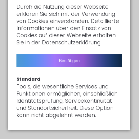
ADDRESSE
Durch die Nutzung dieser Webseite
MZE-Möbel-Zentral-Einkauf GmbH
erklären Sie sich mit der Verwendung
Lohweg 31
von Cookies einverstanden. Detaillierte
85375 Neufahrn b. Freising
Informationen über den Einsatz von
Cookies auf dieser Webseite erhalten
E-MAIL
Sie in der Datenschutzerklärung.
info@mze.de
Bestätigen
Copyright 2026. All Rights Reserved.
Standard
Datenschutz
Impressum
Tools, die wesentliche Services und
Funktionen ermöglichen, einschließlich
Identitätsprüfung, Servicekontinuität
und Standortsicherheit. Diese Option
kann nicht abgelehnt werden.